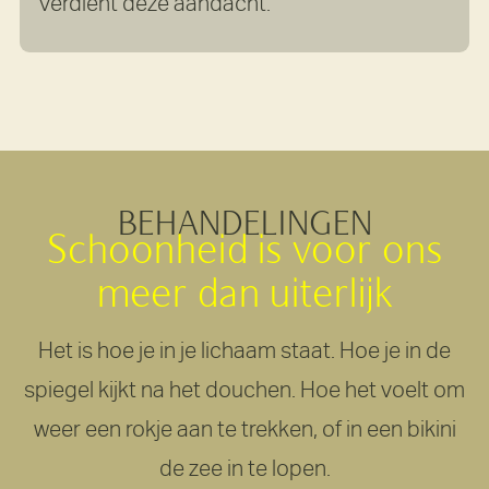
verdient deze aandacht.
BEHANDELINGEN
Schoonheid
is
voor
ons
meer
dan
uiterlijk
Het is hoe je in je lichaam staat. Hoe je in de
spiegel kijkt na het douchen. Hoe het voelt om
weer een rokje aan te trekken, of in een bikini
de zee in te lopen.