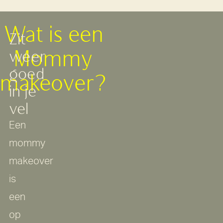
Wat
is
een
Zit
Mommy
weer
goed
makeover?
in
je
vel
Een
mommy
makeover
is
een
op