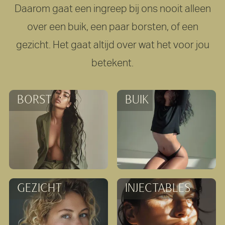
Daarom gaat een ingreep bij ons nooit alleen
over een buik, een paar borsten, of een
gezicht. Het gaat altijd over wat het voor jou
betekent.
Buikwandcorrectie
BORST
BUIK
Liposuctie
Spierontspanner
GEZICHT
INJECTABLES
Filler