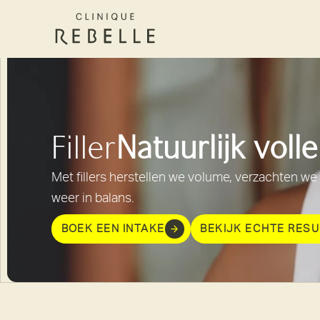
Filler
Natuurlijk voll
Met fillers herstellen we volume, verzachten we
weer in balans.
BOEK EEN INTAKE
BEKIJK ECHTE RES