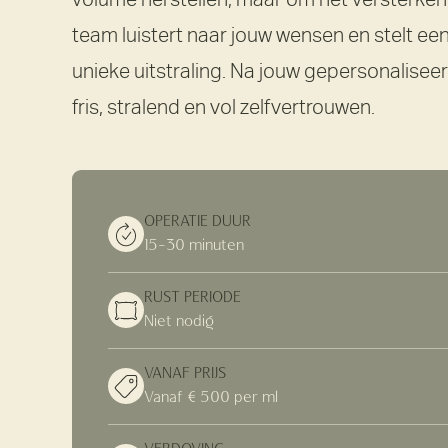
team luistert naar jouw wensen en stelt ee
unieke uitstraling. Na jouw gepersonaliseerd
fris, stralend en vol zelfvertrouwen.
OPERATIE DUUR
15-30 minuten
RUST PERIODE
Niet nodig
VANAF PRIJS
Vanaf € 500 per ml