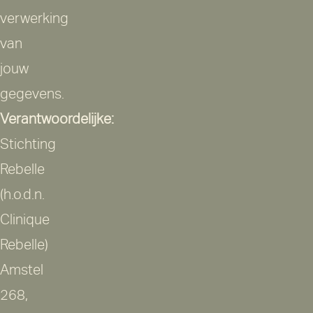
verwerking
van
jouw
gegevens.
Verantwoordelijke:
Stichting
Rebelle
(h.o.d.n.
Clinique
Rebelle)
Amstel
268,