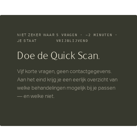
NIET ZEKER WAAR
5 VRAGEN · ~2 MINUTEN ·
JE STAAT
VRIJBLIJVEND
Doe de Quick Scan.
Vijf korte vragen, geen contactgegevens.
Aan het eind krijg je een eerlijk overzicht van
welke behandelingen mogelijk bij je passen
— en welke niet.