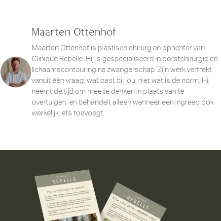
Maarten Ottenhof
Maarten Ottenhof is plastisch chirurg en oprichter van
Clinique Rebelle. Hij is gespecialiseerd in borstchirurgie en
lichaamscontouring na zwangerschap. Zijn werk vertrekt
vanuit één vraag: wat past bij jou, niet wat is de norm. Hij
neemt de tijd om mee te denken in plaats van te
overtuigen, en behandelt alleen wanneer een ingreep ook
werkelijk iets toevoegt.