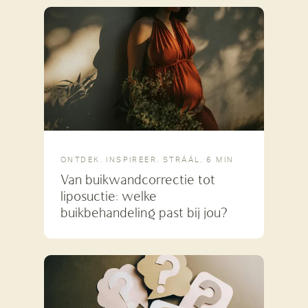
ONTDEK. INSPIREER. STRÁÁL.
·
6 MIN
Van buikwandcorrectie tot
liposuctie: welke
buikbehandeling past bij jou?