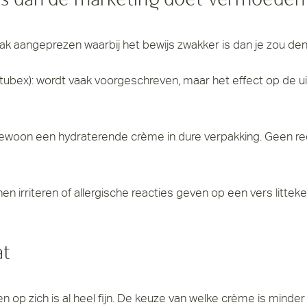
s dan de marketing doet vermoeden
k aangeprezen waarbij het bewijs zwakker is dan je zou den
): wordt vaak voorgeschreven, maar het effect op de uiteind
gewoon een hydraterende crème in dure verpakking. Geen r
nen irriteren of allergische reacties geven op een vers littek
at
en op zich is al heel fijn. De keuze van welke crème is mind