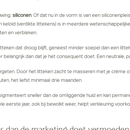
uwing:
siliconen
. Of dat nu in de vorm is van een siliconenple
 keloïd (verdikte littekens) is in meerdere wetenschappelijke
ten en verbleken.
litteken dat droog blijft, geneest minder soepel dan een lit
r belangrijk dan dat je het consequent doet. Een neutrale, p
eten. Door het litteken zacht te masseren met je crème of o
uten, het liefst minimaal drie maanden.
n pigmenteert sneller dan de omliggende huid en kan permanen
le eerste jaar, ook bij bewolkt weer, helpt verkleuring voork