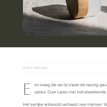
IN DIT ARTIKEL
Een vraag die we bij vrijwel elk nazorg-gesprek krijgen: welke crème moet ik op mijn litteken smeren? En er is in de drogist en online geen tekort aan
opties. Dure tubes met indrukwekkende b
Het eerlijke antwoord verbaast veel mensen. Wel