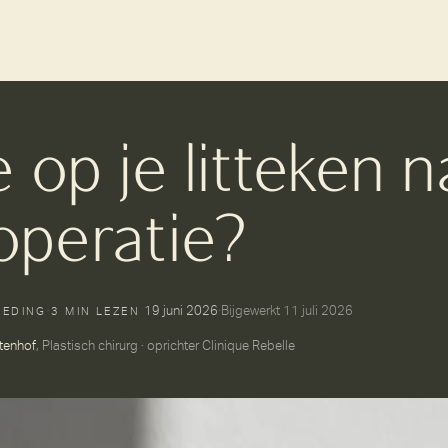
op je litteken n
operatie?
19 juni 2026
·
Bijgewerkt
11 juli 2026
OEDING
·
3 MIN LEZEN
tenhof
, Plastisch chirurg · oprichter Clinique Rebelle