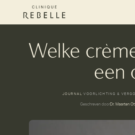
Welke crème 
een 
JOURNAL
·
VOORLICHTING & VERG
Geschreven door
Dr. Maarten Ot