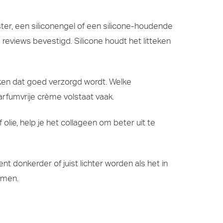
ister, een siliconengel of een silicone-houdende
 reviews bevestigd. Silicone houdt het litteken
teken dat goed verzorgd wordt. Welke
arfumvrije crème volstaat vaak.
lie, help je het collageen om beter uit te
t donkerder of juist lichter worden als het in
omen.