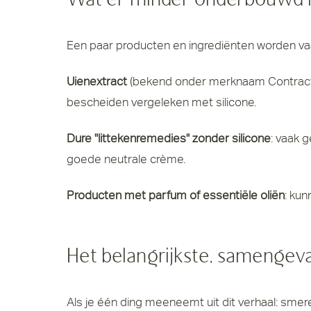
Wat er minder onderbouwd i
Een paar producten en ingrediënten worden vaa
Uienextract
(bekend onder merknaam Contractubex
bescheiden vergeleken met silicone.
Dure "littekenremedies" zonder silicone
: vaak 
goede neutrale crème.
Producten met parfum of essentiële oliën
: kun
Het belangrijkste, samengev
Als je één ding meeneemt uit dit verhaal: smer