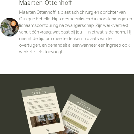
Maarten Ottenhoff
Maarten Ottenhoff is plastisch chirurg en oprichter van
Clinique Rebelle. Hij is gespecialiseerd in borstchirurgie en
lichaamscontouring na zwangerschap. Zijn werk vertrekt
vanuit één vraag: wat past bij jou — niet wat is de norm. Hij
neemt de tijd om mee te denken in plaats van te
overtuigen, en behandelt alleen wanneer een ingreep ook
werkelijk iets toevoegt.