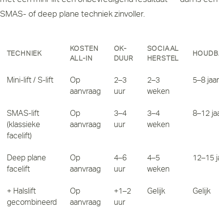
SMAS- of deep plane techniek zinvoller.
KOSTEN
OK-
SOCIAAL
TECHNIEK
HOUDB
ALL-IN
DUUR
HERSTEL
Mini-lift / S-lift
Op
2–3
2–3
5–8 jaar
aanvraag
uur
weken
SMAS-lift
Op
3–4
3–4
8–12 ja
(klassieke
aanvraag
uur
weken
facelift)
Deep plane
Op
4–6
4–5
12–15 j
facelift
aanvraag
uur
weken
+ Halslift
Op
+1–2
Gelijk
Gelijk
gecombineerd
aanvraag
uur