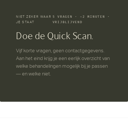
NIET ZEKER WAAR
5 VRAGEN · ~2 MINUTEN ·
JE STAAT
VRIJBLIJVEND
Doe de Quick Scan.
Vijf korte vragen, geen contactgegevens.
Aan het eind krijg je een eerlijk overzicht van
welke behandelingen mogelijk bij je passen
— en welke niet.