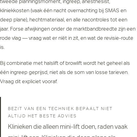
tweede planningsmoment, ingreep, anesthesist,
kliniekkosten (vaak één nacht overnachting bij SMAS en
deep plane), hechtmateriaal, en alle nacontroles tot een
jaar. Forse afwijkingen onder de marktbandbreedte zijn een
rode vlag — vraag wat er níét in zit, en wat de revisie-route
is.
Bij combinatie met halslift of browlift wordt het geheel als
één ingreep geprijsd, niet als de som van losse tarieven.
Vraag dit expliciet vooraf.
BEZIT VAN EEN TECHNIEK BEPAALT NIET
ALTIJD HET BESTE ADVIES
Klinieken die alleen mini-lift doen, raden vaak