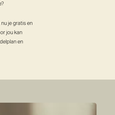
e?
nu je gratis en
or jou kan
ndelplan en