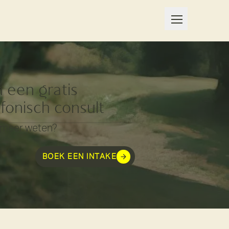
n een gratis
efonisch consult
e meer weten?
BOEK EEN INTAKE