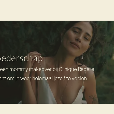
Pla
tel
moederschap
Wil j
et een mommy makeover bij Clinique Rebelle
nt om je weer helemaal jezelf te voelen.