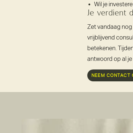
Wil je invester
Je
verdient
d
Zet vandaag nog d
vrijblijvend con
betekenen. Tijden
antwoord op al je 
NEEM CONTACT 