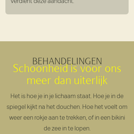
verdient deze aandacht.
BEHANDELINGEN
Schoonheid
is
voor
ons
meer
dan
uiterlijk
Het is hoe je in je lichaam staat. Hoe je in de
spiegel kijkt na het douchen. Hoe het voelt om
weer een rokje aan te trekken, of in een bikini
de zee in te lopen.