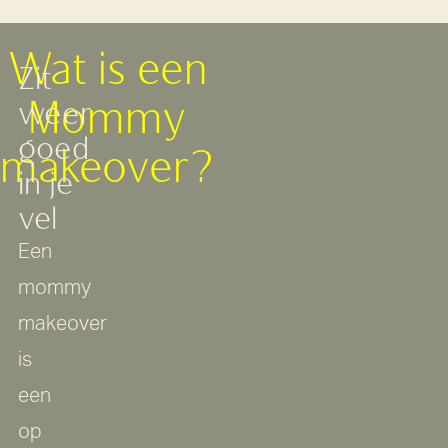
Wat
is
een
Zit
Mommy
weer
goed
makeover?
in
je
vel
Een
mommy
makeover
is
een
op