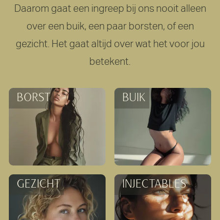
Daarom gaat een ingreep bij ons nooit alleen
over een buik, een paar borsten, of een
gezicht. Het gaat altijd over wat het voor jou
betekent.
Buikwandcorrectie
BORST
BUIK
Liposuctie
Spierontspanner
GEZICHT
INJECTABLES
Filler