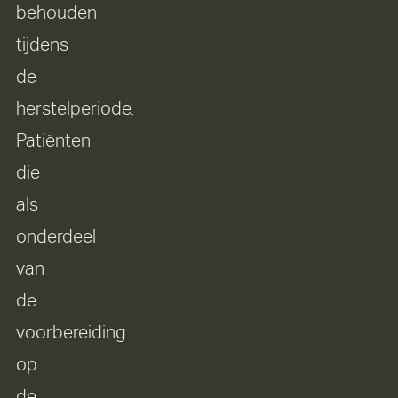
behouden
tijdens
de
herstelperiode.
Patiënten
die
als
onderdeel
van
de
voorbereiding
op
de