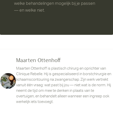
welke behandelingen mogelijk bij je passen
— en welke niet.
Maarten Ottenhoff
Maarten Ottenhoff is plastisch chirurg en oprichter van
Clinique Rebelle. Hij is gespecialiseerd in borstchirurgie en
lichaamscontouring na zwangerschap. Zijn werk vertrekt
vanuit één vraag: wat past bij jou — niet wat is de norm. Hij
neemt de tijd om mee te denken in plaats van te
overtuigen, en behandelt alleen wanneer een ingreep ook
werkelijk iets toevoegt.