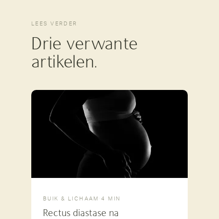
LEES VERDER
Drie verwante
artikelen.
BUIK & LICHAAM
·
4 MIN
Rectus diastase na