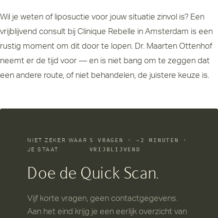
Wil je weten of liposuctie voor jouw situatie zinvol is? Een
vrijblijvend consult bij Clinique Rebelle in Amsterdam is een
rustig moment om dit door te lopen.
Dr. Maarten Ottenhof
neemt er de tijd voor — en is niet bang om te zeggen dat
een andere route, of niet behandelen, de juistere keuze is.
NIET ZEKER WAAR
5 VRAGEN · ~2 MINUTEN ·
JE STAAT
VRIJBLIJVEND
Doe de Quick Scan.
Vijf korte vragen, geen contactgegevens.
Aan het eind krijg je een eerlijk overzicht van