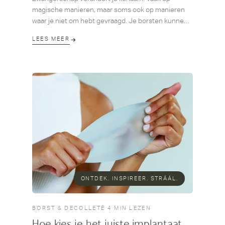
magische manieren, maar soms ook op manieren
waar je niet om hebt gevraagd. Je borsten kunnen
na borstvoeding hun volume verliezen, slapper
LEES MEER
aanvoelen of asymmetrisch worden. En hoewel je
weet dat je trots mag zijn op alles wat je lichaam
heeft gedaan, kun je óók verlangen naar een versie
van jezelf die beter klopt met hoe jij je vanbinnen
voelt.
ONTDEK. INSPIREER. STRÁÁL.
BORST & DECOLLETÉ
·
4 MIN LEZEN
Hoe kies je het juiste implantaat