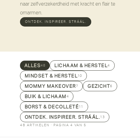
naar zelfverzekerdheid met kracht en flair te
omarmen.
ONTDEK. INSPIREER. STRÁÁL.
ALLES
LICHAAM & HERSTEL
48
4
MINDSET & HERSTEL
10
MOMMY MAKEOVER
GEZICHT
7
6
BUIK & LICHAAM
4
BORST & DECOLLETÉ
11
ONTDEK. INSPIREER. STRÁÁL.
13
48 ARTIKELEN · PAGINA 4 VAN 5