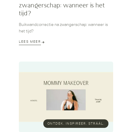
zwangerschap: wanneer is het
tijd?
Buikwandcorrectie na zwangerschap: wanneer is
het tijd?
LEES MEER
ONTDEK. INSPIREER. STRÁÁL.