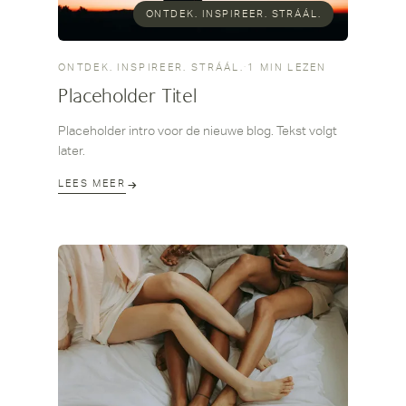
ONTDEK. INSPIREER. STRÁÁL.
ONTDEK. INSPIREER. STRÁÁL.
·
1 MIN LEZEN
Placeholder Titel
Placeholder intro voor de nieuwe blog. Tekst volgt
later.
LEES MEER