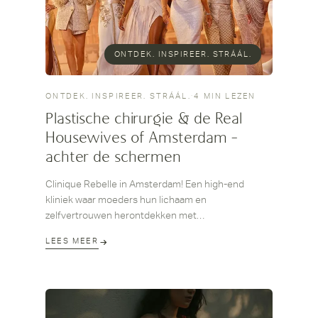
ONTDEK. INSPIREER. STRÁÁL.
ONTDEK. INSPIREER. STRÁÁL.
·
4 MIN LEZEN
Plastische chirurgie & de Real
Housewives of Amsterdam -
achter de schermen
Clinique Rebelle in Amsterdam! Een high-end
kliniek waar moeders hun lichaam en
zelfvertrouwen herontdekken met
gepersonaliseerde zorg en expertise.
LEES MEER