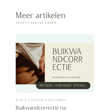
Meer artikelen
RECENT GEPUBLICEERD
ONTDEK. INSPIREER. STRÁÁL.
BUIK & LICHAAM
·
4 MIN LEZEN
Buikwandcorrectie na