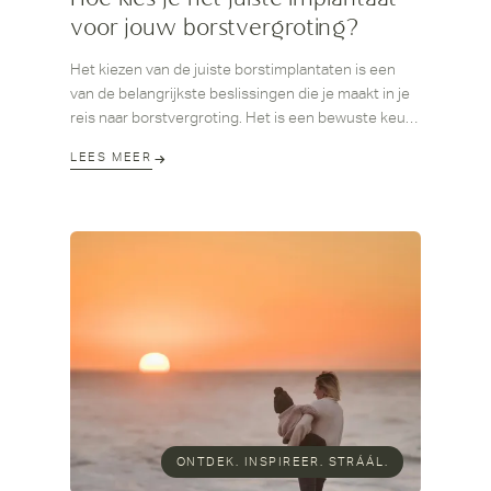
voor jouw borstvergroting?
Het kiezen van de juiste borstimplantaten is een
van de belangrijkste beslissingen die je maakt in je
reis naar borstvergroting. Het is een bewuste keuze
die draait om jou – jouw wensen, jouw lichaam, jouw
LEES MEER
verhaal. Bij Clinique Rebelle geloven we dat een
implantaat niet zomaar iets is dat je 'neemt', maar
een keuze die moet passen bij wie jij bent én wie je
wilt zijn.
ONTDEK. INSPIREER. STRÁÁL.