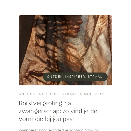
ONTDEK. INSPIREER. STRÁÁL.
ONTDEK. INSPIREER. STRÁÁL.
·
4 MIN LEZEN
Borstvergroting na
zwangerschap: zo vind je de
vorm die bij jóu past
Zwangerschap verandert je lichaam. Vaak op