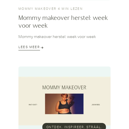
MOMMY MAKEOVER
·
4 MIN LEZEN
Mommy makeover herstel: week
voor week
Mommy makeover herstel: week voor week
LEES MEER
ONTDEK. INSPIREER. STRÁÁL.