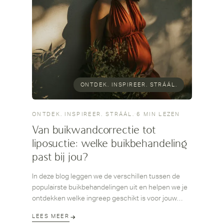
ONTDEK. INSPIREER. STRÁÁL.
ONTDEK. INSPIREER. STRÁÁL.
·
6 MIN LEZEN
Van buikwandcorrectie tot
liposuctie: welke buikbehandeling
past bij jou?
In deze blog leggen we de verschillen tussen de
populairste buikbehandelingen uit en helpen we je
ontdekken welke ingreep geschikt is voor jouw
lichaam en wensen.
LEES MEER