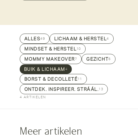
ALLES
LICHAAM & HERSTEL
49
4
MINDSET & HERSTEL
10
MOMMY MAKEOVER
GEZICHT
7
6
BUIK & LICHAAM
4
BORST & DECOLLETÉ
11
ONTDEK. INSPIREER. STRÁÁL.
13
4 ARTIKELEN
Meer artikelen