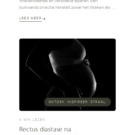
littekenweefsel en verzwakte spieren. Een
buikwandcorrectie herstelt zowel het litteken als de
buikwand. Lees hier wat je kunt verwachten.
LEES MEER
ONTDEK. INSPIREER. STRÁÁL.
4 MIN LEZEN
Rectus diastase na