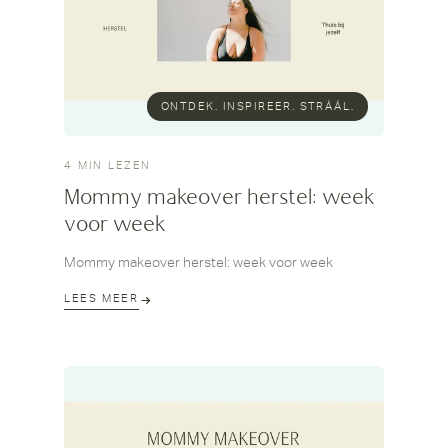
ONTDEK. INSPIREER. STRÁÁL.
4 MIN LEZEN
Mommy makeover herstel: week
voor week
Mommy makeover herstel: week voor week
LEES MEER