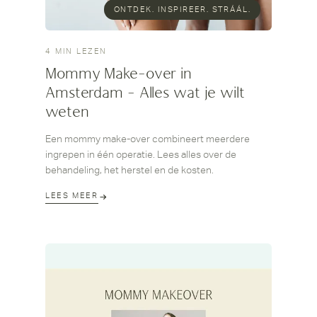
ONTDEK. INSPIREER. STRÁÁL.
4 MIN LEZEN
Mommy Make-over in
Amsterdam - Alles wat je wilt
weten
Een mommy make-over combineert meerdere
ingrepen in één operatie. Lees alles over de
behandeling, het herstel en de kosten.
LEES MEER