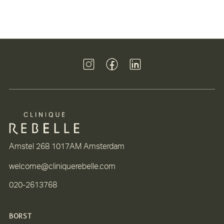
bij hoe jij je voelt. Geen standaardoplossingen, maar
een op maat gemaakte transformatie voor moeders
die zichzelf niet willen verliezen in het
moederschap. In deze blog ontdek je wat een
Mommy Makeover inhoudt en hoe het je kan
helpen om je weer helemaal jezelf te voelen.
Amstel 268 1017AM Amsterdam
welcome@cliniquerebelle.com
020-2613768
BORST