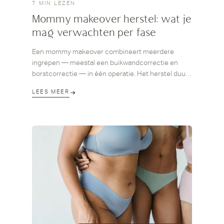
7 MIN LEZEN
Mommy makeover herstel: wat je
mag verwachten per fase
Een mommy makeover combineert meerdere
ingrepen — meestal een buikwandcorrectie en
borstcorrectie — in één operatie. Het herstel duurt
daardoor langer dan bij een enkelvoudige ingreep:
LEES MEER
reken op vier tot zes weken voordat je het
dagelijkse leven grotendeels kunt hervatten, en op
drie tot zes maanden voor het definitieve resultaat.
Dit artikel legt per fase uit wat je lichaam
doormaakt, welke klachten normaal zijn en wanneer
je contact opneemt met je chirurg.