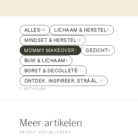
ALLES
LICHAAM & HERSTEL
49
4
MINDSET & HERSTEL
10
MOMMY MAKEOVER
GEZICHT
7
6
BUIK & LICHAAM
4
BORST & DECOLLETÉ
11
ONTDEK. INSPIREER. STRÁÁL.
13
7 ARTIKELEN
Meer artikelen
RECENT GEPUBLICEERD