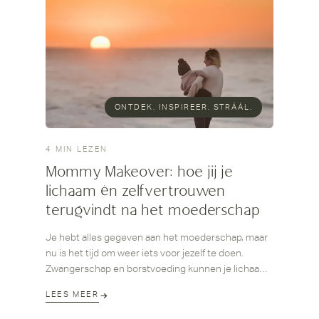
ONTDEK. INSPIREER. STRÁÁL.
4 MIN LEZEN
Mommy Makeover: hoe jij je
lichaam én zelfvertrouwen
terugvindt na het moederschap
Je hebt alles gegeven aan het moederschap, maar
nu is het tijd om weer iets voor jezelf te doen.
Zwangerschap en borstvoeding kunnen je lichaam
veranderen op manieren die niet altijd vanzelf
LEES MEER
terugveren. Een Mommy Makeover helpt je om
weer in je kracht te staan, met een lichaam dat past