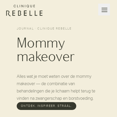
JOURNAL · CLINIQUE REBELLE
Mommy
makeover
Alles wat je moet weten over de mommy
makeover — de combinatie van
behandelingen die je lichaam helpt terug te
vinden na zwangerschap en borstvoeding.
ONTDEK. INSPIREER. STRÁÁL.