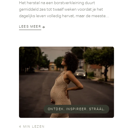
Het herstel na een borstverkleining duurt
gemiddeld zes tot twaalf weken voordat je het
dagelijks leven volledig hervat, maar de meeste
vrouwen voelen zich na twee weken al aanzienlijk
LEES MEER
beter. De eerste dagen zijn het zwaarst: zwelling,
strakheid en vermoeidheid zijn normaal en horen bij
het genezingsproces. In dit artikel leg ik, Dr.
Maarten Ottenhof, plastisch chirurg bij Clinique
Rebelle in Amsterdam, stap voor stap uit wat je per
fase kunt verwachten — eerlijk, ook over de
moeilijkere momenten.
ONTDEK. INSPIREER. STRÁÁL.
4 MIN LEZEN