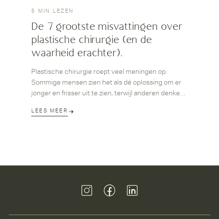
5 MIN LEZEN
De 7 grootste misvattingen over
plastische chirurgie (en de
waarheid erachter).
Plastische chirurgie roept veel meningen op.
Sommige mensen zien het als dé oplossing om er
jonger en frisser uit te zien, terwijl anderen denken
dat het vooral bedoeld is voor extreme make-overs.
LEES MEER
Er zijn veel misverstanden over plastische
chirurgie, van het idee dat het altijd onnatuurlijk
oogt tot de gedachte dat het een ‘makkelijke
uitweg’ is. Maar wat is feit en wat is fictie? In deze
blog bespreken we de grootste misvattingen over
plastische chirurgie en onthullen we de waarheid
erachter.