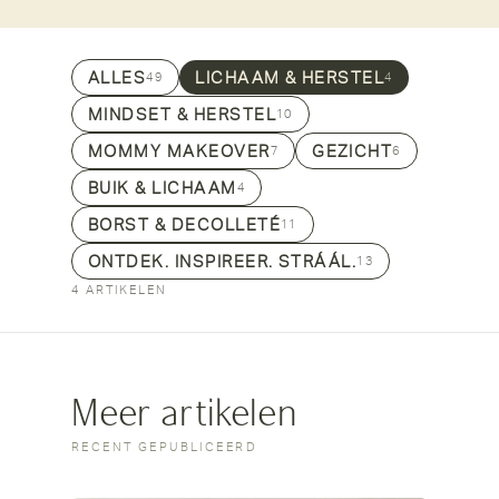
ALLES
LICHAAM & HERSTEL
49
4
MINDSET & HERSTEL
10
MOMMY MAKEOVER
GEZICHT
7
6
BUIK & LICHAAM
4
BORST & DECOLLETÉ
11
ONTDEK. INSPIREER. STRÁÁL.
13
4 ARTIKELEN
Meer artikelen
RECENT GEPUBLICEERD