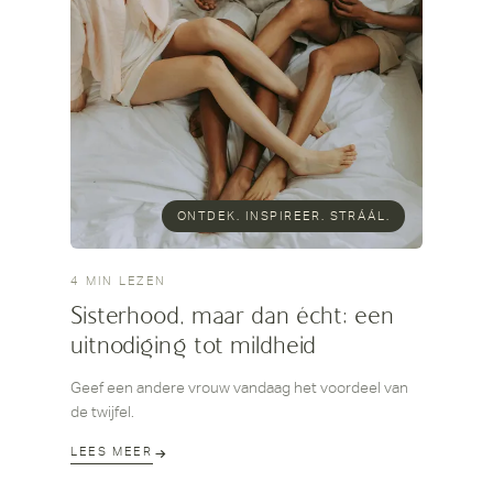
ONTDEK. INSPIREER. STRÁÁL.
4 MIN LEZEN
Sisterhood, maar dan écht; een
uitnodiging tot mildheid
Geef een andere vrouw vandaag het voordeel van
de twijfel.
LEES MEER