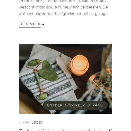
Ontdek hoe spierontspanners niet alleen rimpels
verzacht, maar ook je humeur kan verbeteren. De
wetenschap achter het ‘glimlacheffect’ uitgelegd.
LEES MEER
ONTDEK. INSPIREER. STRÁÁL.
4 MIN LEZEN