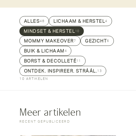
ALLES
LICHAAM & HERSTEL
48
4
MINDSET & HERSTEL
10
MOMMY MAKEOVER
GEZICHT
7
6
BUIK & LICHAAM
4
BORST & DECOLLETÉ
11
ONTDEK. INSPIREER. STRÁÁL.
13
10 ARTIKELEN
Meer artikelen
RECENT GEPUBLICEERD