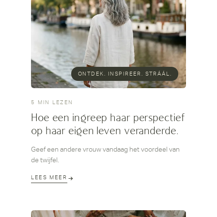
Ottenhof, plastisch chirurg en oprichter van
Clinique Rebelle, uit waar het prijsverschil vandaan
komt en wanneer een ingreep in Nederland de
veiligere keuze is.
ONTDEK. INSPIREER. STRÁÁL.
5 MIN LEZEN
Hoe een ingreep haar perspectief
op haar eigen leven veranderde.
Geef een andere vrouw vandaag het voordeel van
de twijfel.
LEES MEER