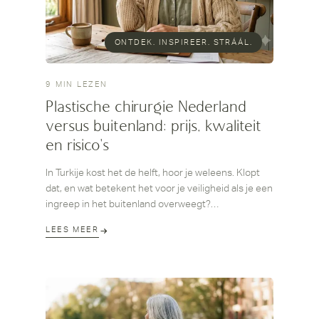
ONTDEK. INSPIREER. STRÁÁL.
9 MIN LEZEN
Plastische chirurgie Nederland
versus buitenland: prijs, kwaliteit
en risico's
In Turkije kost het de helft, hoor je weleens. Klopt
dat, en wat betekent het voor je veiligheid als je een
ingreep in het buitenland overweegt?
Prijsverschillen tussen Nederland en
LEES MEER
bestemmingen in zuidelijk Europa, Turkije, Polen of
Tsjechië zijn reëel, soms zelfs aanzienlijk. Maar prijs
is in plastische chirurgie zelden het hele verhaal:
arbeidskosten en infrastructuur, kwaliteit per regio
en de risico's van reizen vlak na een operatie spelen
allemaal mee. In dit artikel leg ik, Dr. Maarten